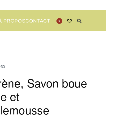
À PROPOS
CONTACT
0
ONS
rène, Savon boue
e et
lemousse