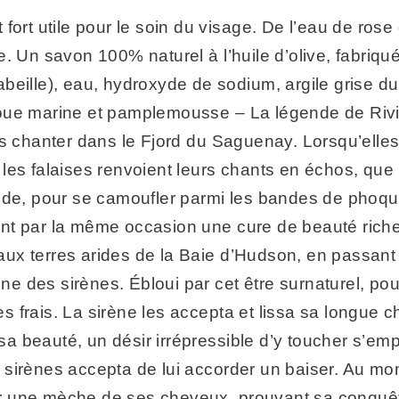
t utile pour le soin du visage. De l’eau de rose
ge. Un savon 100% naturel à l’huile d’olive, fabr
d’abeille), eau, hydroxyde de sodium, argile grise 
marine et pamplemousse – La légende de Rivière
es chanter dans le Fjord du Saguenay. Lorsqu’elles
d, les falaises renvoient leurs chants en échos, qu
ide, pour se camoufler parmi les bandes de phoque
nt par la même occasion une cure de beauté riche
x terres arides de la Baie d’Hudson, en passant 
ne des sirènes. Ébloui par cet être surnaturel, pour 
frais. La sirène les accepta et lissa sa longue che
r sa beauté, un désir irrépressible d’y toucher s’
sirènes accepta de lui accorder un baiser. Au mo
ter une mèche de ses cheveux, prouvant sa conquête