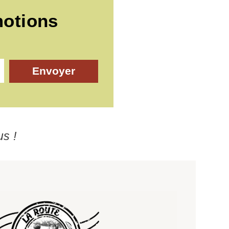
motions
Envoyer
us !