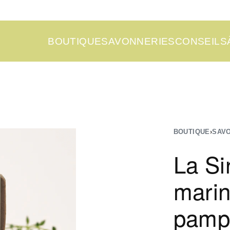
BOUTIQUE
SAVONNERIES
CONSEILS
BOUTIQUE
›
SAV
La Si
marin
pamp