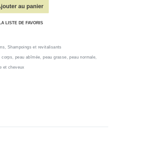
jouter au panier
LA LISTE DE FAVORIS
ns
,
Shampoings et revitalisants
,
corps
,
peau abîmée
,
peau grasse
,
peau normale
,
e et cheveux