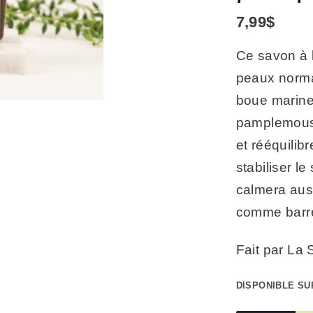
7,99
$
Ce savon à l
peaux norma
boue marine,
pamplemouss
et rééquilibr
stabiliser l
calmera auss
comme barr
Fait par La 
DISPONIBLE S