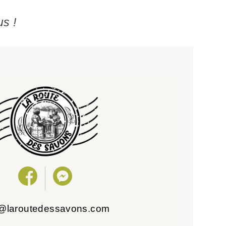
us !
o@laroutedessavons.com