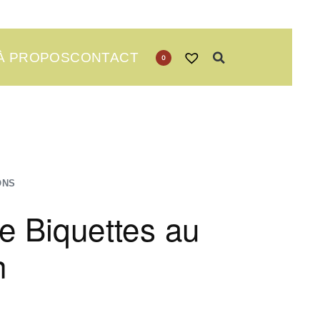
À PROPOS
CONTACT
0
ONS
de Biquettes au
n