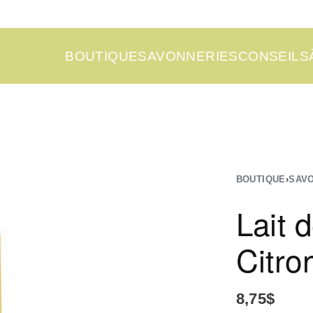
BOUTIQUE
SAVONNERIES
CONSEILS
BOUTIQUE
›
SAV
Lait 
Citro
8,75
$