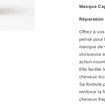
Masque Capi
Réparation
Offrez à vos
pensé pour 
manque de vi
onctueuse en
action nourr
Elle facilite
cheveux incr
Sa formule p
renforce la f
cheveux frag