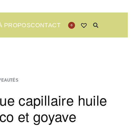
À PROPOS
CONTACT
0
VEAUTÉS
e capillaire huile
co et goyave