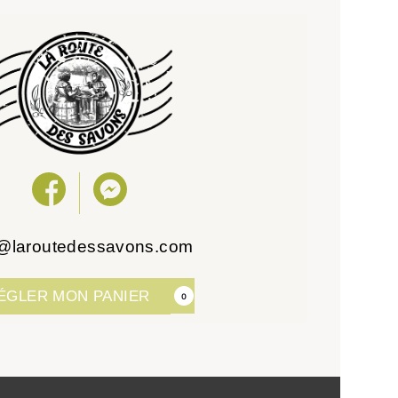
o@laroutedessavons.com
ÉGLER MON PANIER
0