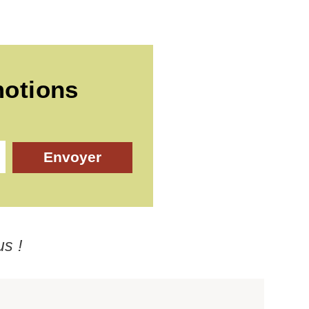
motions
Envoyer
us !