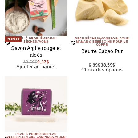
PEAU À PROBLÈME
PEAU
PEAU SÈCHE
SAVONS
SOIN POUR
Promo !
SÈCHE
SAVONS
MAMAN & BÉBÉ
SOINS POUR LE
CORPS
Savon Argile rouge et
Beurre Cacao Pur
aloès
12,50
$
9,37
$
6,99
$
38,59
$
Ajouter au panier
Choix des options
PEAU À PROBLÈME
PEAU
SÈCHE
PLEIN AIR/ CAMPING
SAVONS