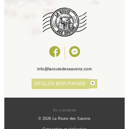
info@laroutedessavons.com
RÉGLER MON PANIER
0
Se connecter
© 2026 La Route des Savons