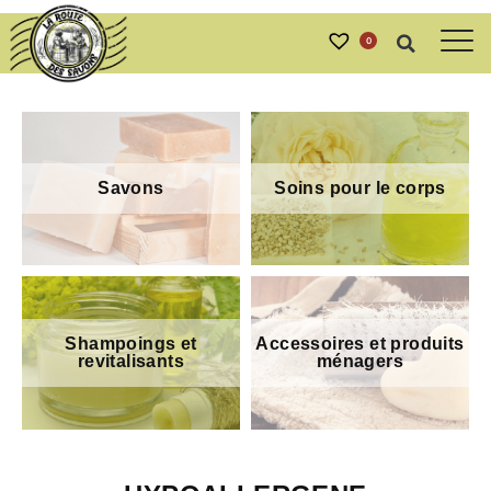
0
Savons
Soins pour le corps
Shampoings et
Accessoires et produits
revitalisants
ménagers