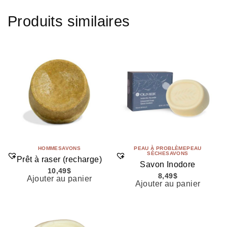
Produits similaires
HOMME
SAVONS
PEAU À PROBLÈME
PEAU
SÈCHE
SAVONS
Prêt à raser (recharge)
Savon Inodore
10,49
$
8,49
$
Ajouter au panier
Ajouter au panier