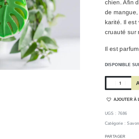
chien. Afin d
de mangue, 
karité. Il e
cruauté sur
Il est parfu
DISPONIBLE S
A
AJOUTER À 
7686
Catégorie :
Savon
PARTAGER