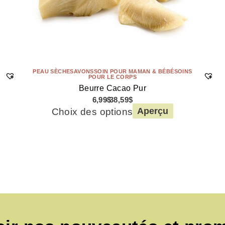
PEAU SÈCHE
SAVONS
SOIN POUR MAMAN & BÉBÉ
SOINS
POUR LE CORPS
Beurre Cacao Pur
6,99
$
38,59
$
Choix des options
Aperçu