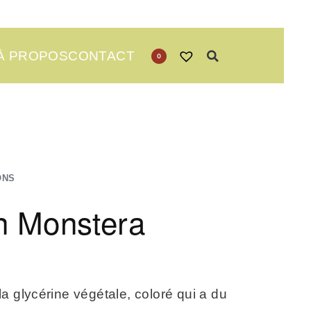
À PROPOS
CONTACT
0
ONS
n Monstera
a glycérine végétale, coloré qui a du