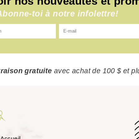
oir nos nouveautés et pro
Abonne-toi à notre infolettre!
vraison gratuite
avec achat de 100 $ et pl
Accueil