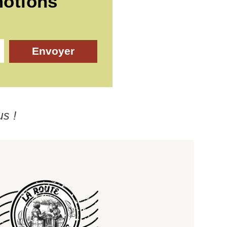
motions
Envoyer
us !