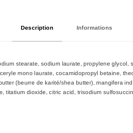
Description
Informations
 sodium stearate, sodium laurate, propylene glycol,
yceryle mono laurate, cocamidopropyl betaine, th
butter (beurre de karité/shea butter), mangifera i
e, titatium dioxide, citric acid, trisodium sulfosuc