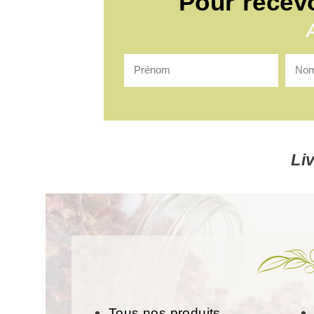
Pour recev
Li
Tous nos produits