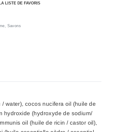
LA LISTE DE FAVORIS
me
,
Savons
u / water), cocos nucifera oil (huile de
ium hydroxide (hydroxyde de sodium/
unis oil (huile de ricin / castor oil),