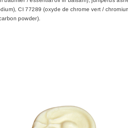
 baumier / essential oil fir balsam), juniperus ashe
 sodium), CI 77289 (oxyde de chrome vert / chromiu
 carbon powder).