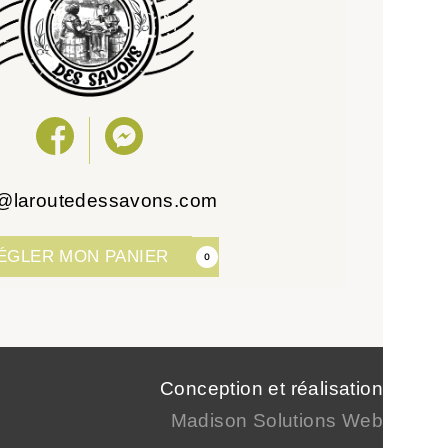
o@laroutedessavons.com
ÉGLER MON PANIER
0
Conception et réalisation
Madison Solutions Web