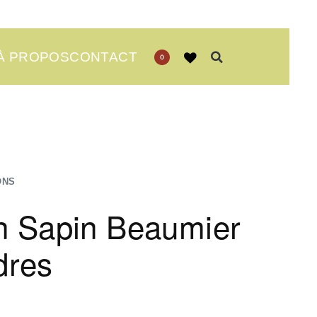
À PROPOS
CONTACT
0
ONS
n Sapin Beaumier
dres