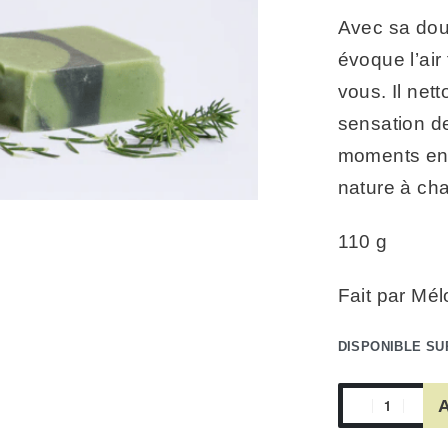
Avec sa dou
évoque l’air 
vous. Il net
sensation de
moments en p
nature à cha
110 g
Fait par Mél
DISPONIBLE S
A