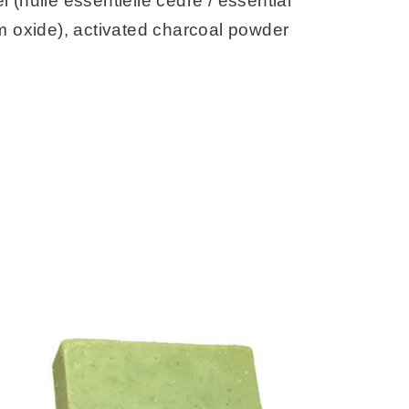
i (huile essentielle cèdre / essential
m oxide), activated charcoal powder