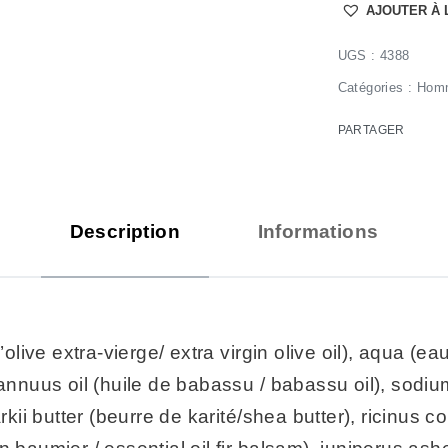
AJOUTER À 
4388
Catégories :
Hom
PARTAGER
Description
Informations
olive extra-vierge/ extra virgin olive oil), aqua (ea
s annuus oil (huile de babassu / babassu oil), sod
 butter (beurre de karité/shea butter), ricinus comm