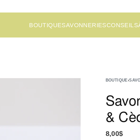
BOUTIQUE
SAVONNERIES
CONSEILS
BOUTIQUE
›
SAV
Savo
& Cè
8,00
$