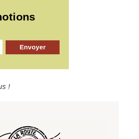
motions
Envoyer
us !