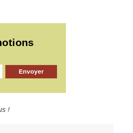
motions
Envoyer
us !