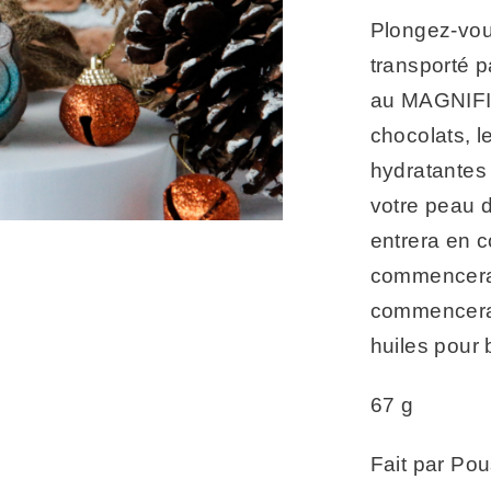
Plongez-vou
transporté p
au MAGNIFI
chocolats, 
hydratantes 
votre peau d
entrera en c
commencera e
commencera à
huiles pour 
67 g
Fait par Pou