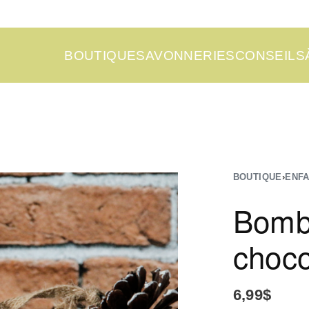
BOUTIQUE
SAVONNERIES
CONSEILS
BOUTIQUE
›
ENF
Bombe
choco
6,99
$