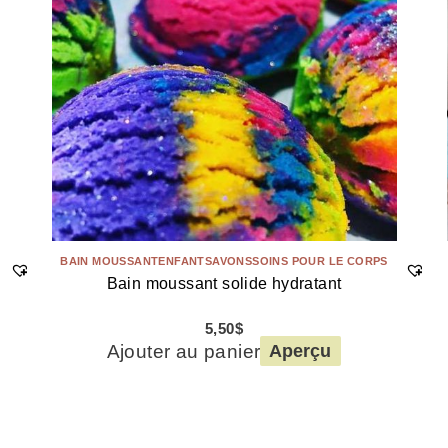
BAIN MOUSSANT
ENFANT
SAVONS
SOINS POUR LE CORPS
Bain moussant solide hydratant
5,50
$
Ajouter au panier
Aperçu