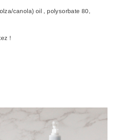
olza/canola) oil , polysorbate 80,
ez !