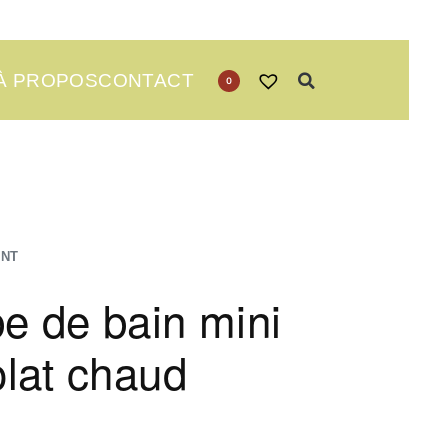
À PROPOS
CONTACT
0
ANT
 de bain mini
lat chaud