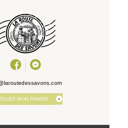
o@laroutedessavons.com
ÉGLER MON PANIER
0