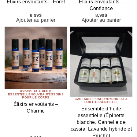
Élixirs envoûtants – Fôret
Élixirs envoûtants –
Confiance
8,99
$
8,99
$
Ajouter au panier
Ajouter au panier
HYDROLAT & HUILE
ESSENTIELLE
NOUVEAUTÉS
SOINS
POUR LE CORPS
CADEAU
DIFFUSEUR
HYDROLAT &
HUILE ESSENTIELLE
Élixirs envoûtants –
Ensemble d’huile
Charme
essentielle (Épinette
blanche, Cannelle de
cassia, Lavande hybride et
Pruche)