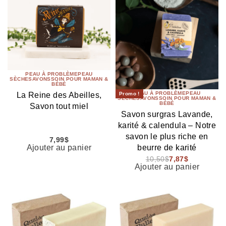
PEAU À PROBLÈME
PEAU
SÈCHE
SAVONS
SOIN POUR MAMAN &
BÉBÉ
PEAU À PROBLÈME
PEAU
Promo !
La Reine des Abeilles,
SÈCHE
SAVONS
SOIN POUR MAMAN &
BÉBÉ
Savon tout miel
Savon surgras Lavande,
karité & calendula – Notre
savon le plus riche en
7,99
$
beurre de karité
Ajouter au panier
10,50
$
7,87
$
Ajouter au panier