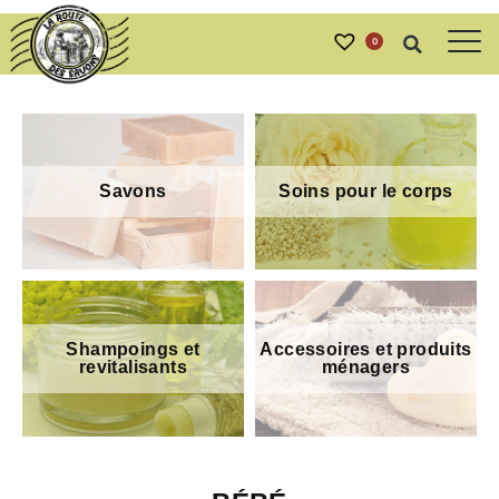
0
Savons
Soins pour le corps
Shampoings et
Accessoires et produits
revitalisants
ménagers