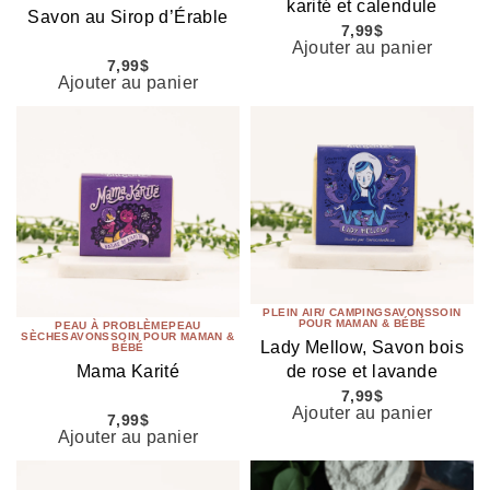
karité et calendule
Savon au Sirop d’Érable
7,99
$
Ajouter au panier
7,99
$
Ajouter au panier
PLEIN AIR/ CAMPING
SAVONS
SOIN
POUR MAMAN & BÉBÉ
PEAU À PROBLÈME
PEAU
SÈCHE
SAVONS
SOIN POUR MAMAN &
Lady Mellow, Savon bois
BÉBÉ
de rose et lavande
Mama Karité
7,99
$
Ajouter au panier
7,99
$
Ajouter au panier