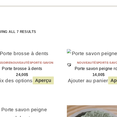
ING ALL 7 RESULTS
SSOIRE
NOUVEAUTÉS
PORTE-SAVON
NOUVEAUTÉS
PORTE-SAV
Porte brosse à dents
Porte savon peigne r
24,00
$
14,00
$
ix des options
Ajouter au panier
Aperçu
Ap