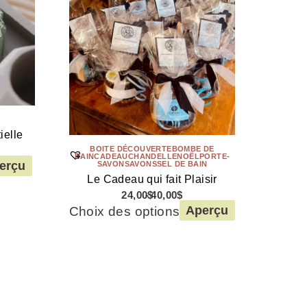
R
ielle
BOITE DÉCOUVERTE
BOMBE DE
BAIN
CADEAU
CHANDELLE
NOËL
PORTE-
erçu
SAVON
SAVONS
SEL DE BAIN
Le Cadeau qui fait Plaisir
24,00
$
40,00
$
Choix des options
Aperçu