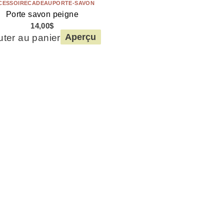
CESSOIRE
CADEAU
PORTE-SAVON
Porte savon peigne
14,00
$
uter au panier
Aperçu